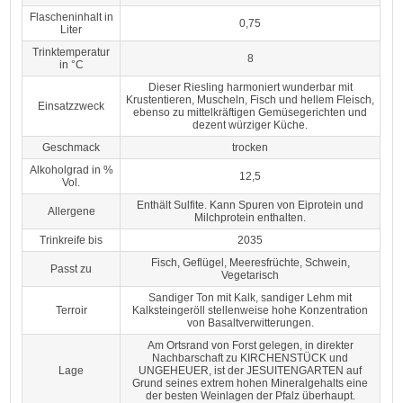
Flascheninhalt in
0,75
Liter
Trinktemperatur
8
in °C
Dieser Riesling harmoniert wunderbar mit
Krustentieren, Muscheln, Fisch und hellem Fleisch,
Einsatzzweck
ebenso zu mittelkräftigen Gemüsegerichten und
dezent würziger Küche.
Geschmack
trocken
Alkoholgrad in %
12,5
Vol.
Enthält Sulfite. Kann Spuren von Eiprotein und
Allergene
Milchprotein enthalten.
Trinkreife bis
2035
Fisch, Geflügel, Meeresfrüchte, Schwein,
Passt zu
Vegetarisch
Sandiger Ton mit Kalk, sandiger Lehm mit
Terroir
Kalksteingeröll stellenweise hohe Konzentration
von Basaltverwitterungen.
Am Ortsrand von Forst gelegen, in direkter
Nachbarschaft zu KIRCHENSTÜCK und
Lage
UNGEHEUER, ist der JESUITENGARTEN auf
Grund seines extrem hohen Mineralgehalts eine
der besten Weinlagen der Pfalz überhaupt.