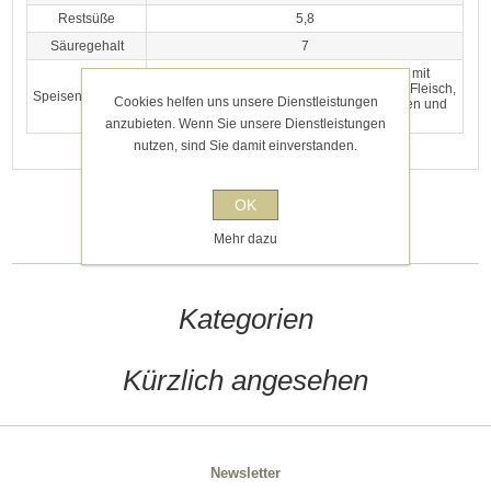
Restsüße
5,8
Säuregehalt
7
Dieser Riesling harmoniert wunderbar mit
Krustentieren, Muscheln, Fisch und hellem Fleisch,
Speisenvorschlag
Cookies helfen uns unsere Dienstleistungen
ebenso zu mittelkräftigen Gemüsegerichten und
dezent würziger Küche.
anzubieten. Wenn Sie unsere Dienstleistungen
nutzen, sind Sie damit einverstanden.
Tags
OK
Mehr dazu
Kategorien
Kürzlich angesehen
Newsletter