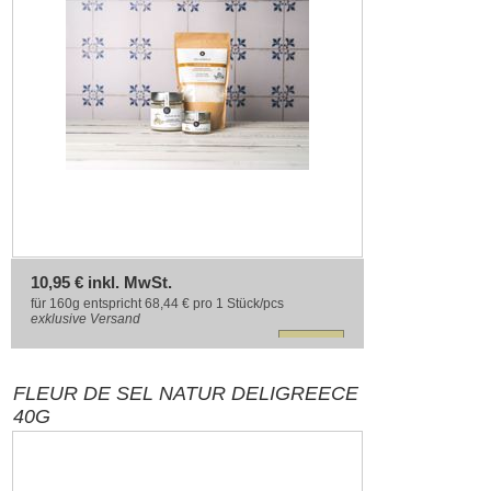
10,95 € inkl. MwSt.
für 160g entspricht 68,44 € pro 1 Stück/pcs
exklusive
Versand
FLEUR DE SEL NATUR DELIGREECE
40G