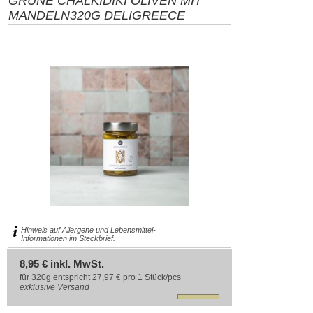
GRÜNE CHALKIDIKI OLIVEN MIT
MANDELN320G DELIGREECE
Hinweis auf Allergene und Lebensmittel-
Informationen im Steckbrief.
8,95 € inkl. MwSt.
für 320g entspricht 27,97 € pro 1 Stück/pcs
exklusive
Versand