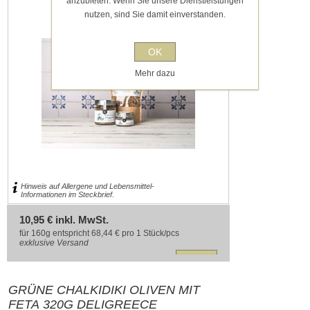
anzubieten. Wenn Sie unsere Dienstleistungen
nutzen, sind Sie damit einverstanden.
OK
Mehr dazu
Hinweis auf Allergene und Lebensmittel-
Informationen im Steckbrief.
10,95 € inkl. MwSt.
für 160g entspricht 68,44 € pro 1 Stück/pcs
exklusive
Versand
GRÜNE CHALKIDIKI OLIVEN MIT
FETA 320G DELIGREECE