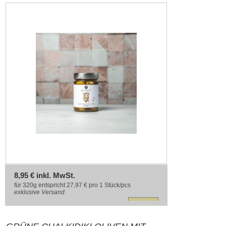
8,95 € inkl. MwSt.
für 320g entspricht 27,97 € pro 1 Stück/pcs
exklusive
Versand