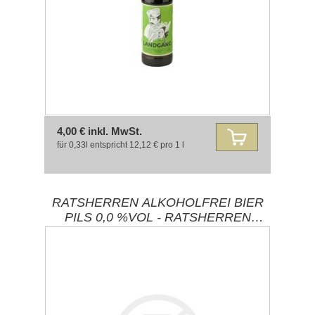
4,00 € inkl. MwSt.
für 0,33l entspricht 12,12 € pro 1 l
RATSHERREN ALKOHOLFREI BIER
PILS 0,0 %VOL - RATSHERREN
BRAUEREI 0,33L