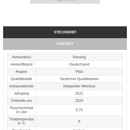
STECKBRIEF
KONTAKT
Rebsorte(n)
Riesling
Herkunftsland
Deutschland
Region
Pfalz
Qualitätsstufe
Deutscher Qualitätswein
Anbaumethode
Integrierter Weinbau
Jahrgang
2021
Trinkreife von
2020
Flascheninhalt
0,75
in Liter
Trinktemperatur
8
in °C