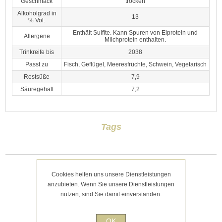
Geschmack
trocken
Alkoholgrad in
13
% Vol.
Enthält Sulfite. Kann Spuren von Eiprotein und
Allergene
Milchprotein enthalten.
Trinkreife bis
2038
Passt zu
Fisch, Geflügel, Meeresfrüchte, Schwein, Vegetarisch
Restsüße
7,9
Säuregehalt
7,2
Tags
Cookies helfen uns unsere Dienstleistungen
Kategorien
anzubieten. Wenn Sie unsere Dienstleistungen
nutzen, sind Sie damit einverstanden.
Kürzlich angesehen
OK