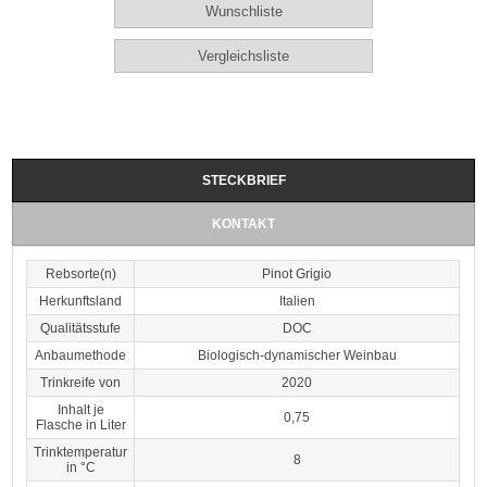
STECKBRIEF
KONTAKT
Rebsorte(n)
Pinot Grigio
Herkunftsland
Italien
Qualitätsstufe
DOC
Anbaumethode
Biologisch-dynamischer Weinbau
Trinkreife von
2020
Inhalt je
0,75
Flasche in Liter
Trinktemperatur
8
in °C