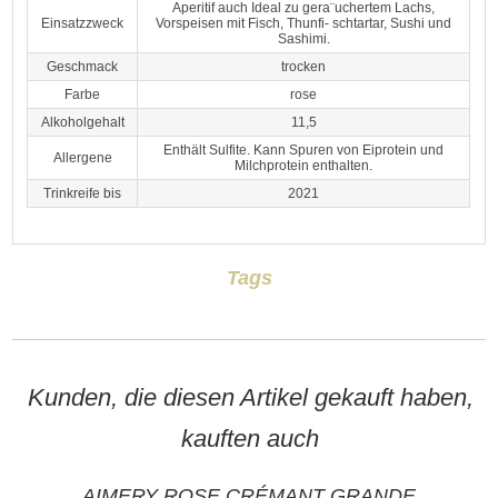
Aperitif auch Ideal zu gera¨uchertem Lachs,
Einsatzzweck
Vorspeisen mit Fisch, Thunfi- schtartar, Sushi und
Sashimi.
Geschmack
trocken
Farbe
rose
Alkoholgehalt
11,5
Enthält Sulfite. Kann Spuren von Eiprotein und
Allergene
Milchprotein enthalten.
Trinkreife bis
2021
Tags
Kunden, die diesen Artikel gekauft haben,
kauften auch
AIMERY ROSE CRÉMANT GRANDE