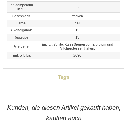
Trinktemperatur
8
in °C
Geschmack
trocken
Farbe
hell
Alkoholgehalt
13
Restsüße
13
Enthält Sulfite. Kann Spuren von Eiprotein und
Allergene
Milchprotein enthalten.
Trinkreife bis
2030
Tags
Kunden, die diesen Artikel gekauft haben,
kauften auch