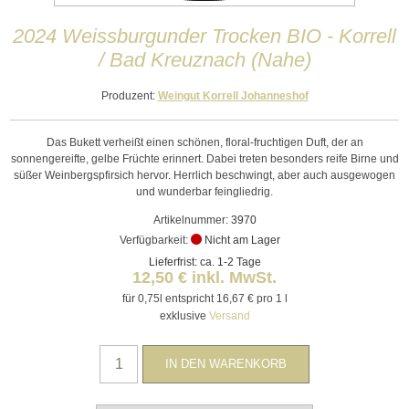
2024 Weissburgunder Trocken BIO - Korrell
/ Bad Kreuznach (Nahe)
Produzent:
Weingut Korrell Johanneshof
Das Bukett verheißt einen schönen, floral-fruchtigen Duft, der an
sonnengereifte, gelbe Früchte erinnert. Dabei treten besonders reife Birne und
süßer Weinbergspfirsich hervor. Herrlich beschwingt, aber auch ausgewogen
und wunderbar feingliedrig.
Artikelnummer:
3970
Verfügbarkeit:
Nicht am Lager
Lieferfrist: ca. 1-2 Tage
12,50 € inkl. MwSt.
für 0,75l entspricht 16,67 € pro 1 l
exklusive
Versand