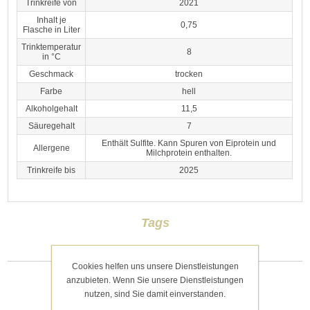
Trinkreife von
2021
Inhalt je
0,75
Flasche in Liter
Trinktemperatur
8
in °C
Geschmack
trocken
Farbe
hell
Alkoholgehalt
11,5
Säuregehalt
7
Enthält Sulfite. Kann Spuren von Eiprotein und
Allergene
Milchprotein enthalten.
Trinkreife bis
2025
Tags
Cookies helfen uns unsere Dienstleistungen
anzubieten. Wenn Sie unsere Dienstleistungen
Kategorien
nutzen, sind Sie damit einverstanden.