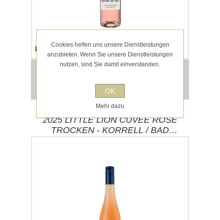
Cookies helfen uns unsere Dienstleistungen
Hinweis auf Allergene und Lebensmittel-
Informationen im Steckbrief.
anzubieten. Wenn Sie unsere Dienstleistungen
nutzen, sind Sie damit einverstanden.
6,95 € inkl. MwSt.
für 0,75l entspricht 9,27 € pro 1 l
exklusive
Versand
OK
Mehr dazu
2025 LITTLE LION CUVEE ROSE
TROCKEN - KORRELL / BAD
KREUZNACH (NAHE)