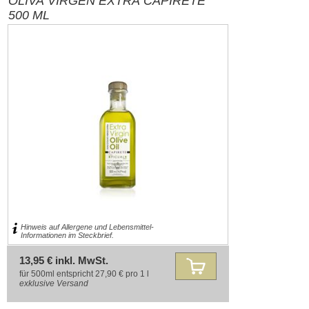
OLIVA VIRGEN EXTRA CAPIRETE
500 ML
Hinweis auf Allergene und Lebensmittel-
Informationen im Steckbrief.
13,95 € inkl. MwSt.
für 500ml entspricht 27,90 € pro 1 l
exklusive
Versand