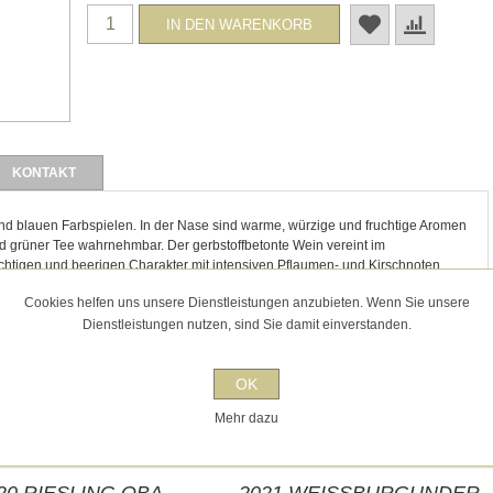
KONTAKT
 und blauen Farbspielen. In der Nase sind warme, würzige und fruchtige Aromen
nd grüner Tee wahrnehmbar. Der gerbstoffbetonte Wein vereint im
htigen und beerigen Charakter mit intensiven Pflaumen- und Kirschnoten.
Cookies helfen uns unsere Dienstleistungen anzubieten. Wenn Sie unsere
Dienstleistungen nutzen, sind Sie damit einverstanden.
OK
Mehr dazu
 gekauft haben, kauften auch