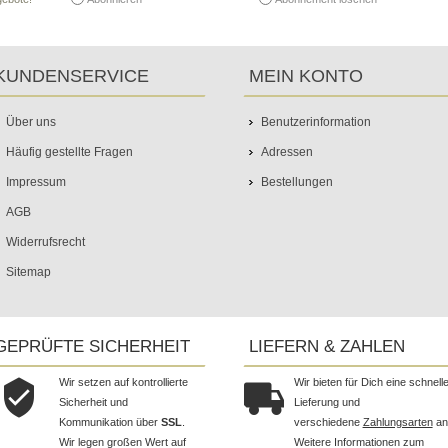
KUNDENSERVICE
MEIN KONTO
Über uns
Benutzerinformation
Häufig gestellte Fragen
Adressen
Impressum
Bestellungen
AGB
Widerrufsrecht
Sitemap
GEPRÜFTE SICHERHEIT
LIEFERN & ZAHLEN
Wir setzen auf kontrollierte
Wir bieten für Dich eine schnell
Sicherheit und
Lieferung und
Kommunikation über
SSL
.
verschiedene
Zahlungsarten
an
Wir legen großen Wert auf
Weitere Informationen zum