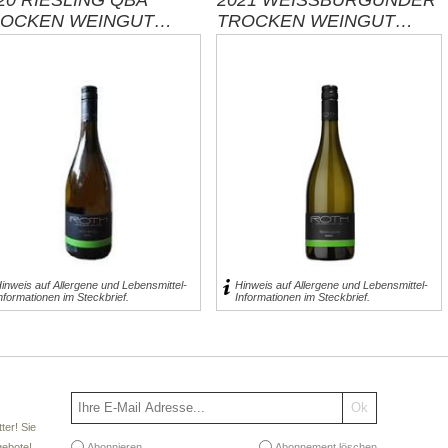
20 RIESLING QBA
2021 WEISSBURGUNDER
OCKEN WEINGUT
TROCKEN WEINGUT
TH / WÜRTTEMBERG
ROTH / WÜRTTEMBERG
8,95 € inkl. MwSt.
für 0,75l entspricht 11,93 € pro 1 l
exklusive
Versand
inweis auf Allergene und Lebensmittel-
Hinweis auf Allergene und Lebensmittel-
nformationen im Steckbrief.
Informationen im Steckbrief.
ter! Sie
Abonnieren
Abonnement löschen
gebote!