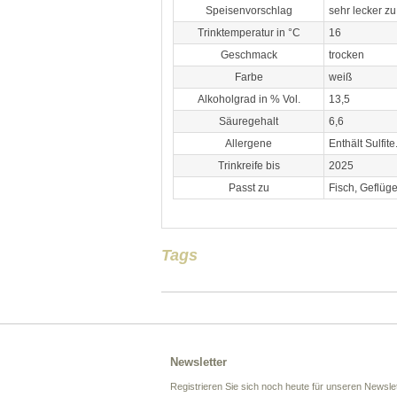
Speisenvorschlag
sehr lecker zu
Trinktemperatur in °C
16
Geschmack
trocken
Farbe
weiß
Alkoholgrad in % Vol.
13,5
Säuregehalt
6,6
Allergene
Enthält Sulfit
Trinkreife bis
2025
Passt zu
Fisch, Geflüge
Tags
Newsletter
Registrieren Sie sich noch heute für unseren Newslet