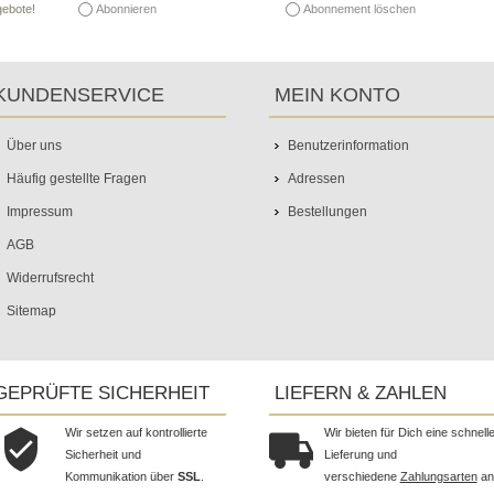
Abonnieren
Abonnement löschen
gebote!
KUNDENSERVICE
MEIN KONTO
Über uns
Benutzerinformation
Häufig gestellte Fragen
Adressen
Impressum
Bestellungen
AGB
Widerrufsrecht
Sitemap
GEPRÜFTE SICHERHEIT
LIEFERN & ZAHLEN
Wir setzen auf kontrollierte
Wir bieten für Dich eine schnell
Sicherheit und
Lieferung und
Kommunikation über
SSL
.
verschiedene
Zahlungsarten
an