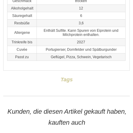
Geschmack
trocken
Alkoholgehalt
12
Säuregehalt
6
Restsüße
3,6
Enthält Sulfite. Kann Spuren von Eiprotein und
Allergene
Milchprotein enthalten.
Trinkreife bis
2027
Cuvée
Portugierser, Dornfelder und Spätburgunder
Passt zu
Geflügel, Pizza, Schwein, Vegetarisch
Tags
Kunden, die diesen Artikel gekauft haben,
kauften auch