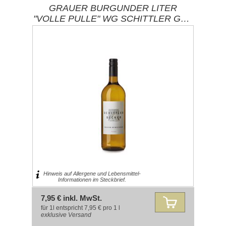
GRAUER BURGUNDER LITER
"VOLLE PULLE" WG SCHITTLER GBR
/ ZORNHEIM-RHEINHESSEN
Hinweis auf Allergene und Lebensmittel-
Informationen im Steckbrief.
7,95 € inkl. MwSt.
für 1l entspricht 7,95 € pro 1 l
exklusive
Versand