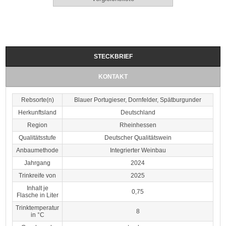
STECKBRIEF
KONTAKT
Rebsorte(n)
Blauer Portugieser, Dornfelder, Spätburgunder
Herkunftsland
Deutschland
Region
Rheinhessen
Qualitätsstufe
Deutscher Qualitätswein
Anbaumethode
Integrierter Weinbau
Jahrgang
2024
Trinkreife von
2025
Inhalt je
0,75
Flasche in Liter
Trinktemperatur
8
in °C